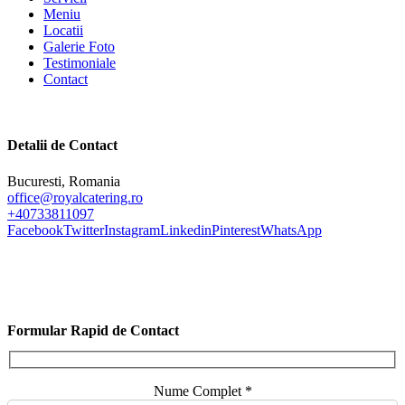
Meniu
Locatii
Galerie Foto
Testimoniale
Contact
Detalii de Contact
Bucuresti, Romania
office@royalcatering.ro
+40733811097
Facebook
Twitter
Instagram
Linkedin
Pinterest
WhatsApp
Formular Rapid de Contact
Nume Complet *