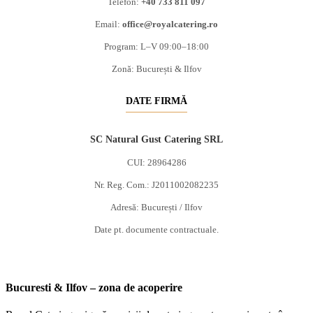
Telefon:
+40 733 811 097
Email:
office@royalcatering.ro
Program: L–V 09:00–18:00
Zonă: București & Ilfov
DATE FIRMĂ
SC Natural Gust Catering SRL
CUI: 28964286
Nr. Reg. Com.: J2011002082235
Adresă: București / Ilfov
Date pt. documente contractuale.
Bucuresti & Ilfov – zona de acoperire