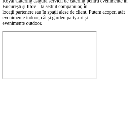
Royal Catering asigură servicii de catering pentru evenimente în
București și Ilfov – la sediul companiilor, în
locații partenere sau în spații alese de client. Putem acoperi atât
evenimente indoor, cât și garden party-uri și
evenimente outdoor.