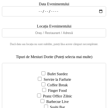
Data Evenimentului
Locația Evenimentului
Dacă data sau locația nu sunt stabilite, puteți lăsa aceste câmpuri necompletate.
Tipuri de Meniuri Dorite (Puteți selecta mai multe)
Bufet Suedez
Servire la Farfurie
Coffee Break
Finger Food
Pranz Office Zilnic
Barbecue Live
Sushi Bar