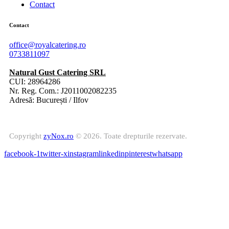
Contact
Contact
office@royalcatering.ro
0733811097
Natural Gust Catering SRL
CUI: 28964286
Nr. Reg. Com.: J2011002082235
Adresă: București / Ilfov
Copyright
zyNox.ro
© 2026. Toate drepturile rezervate.
facebook-1
twitter-x
instagram
linkedin
pinterest
whatsapp